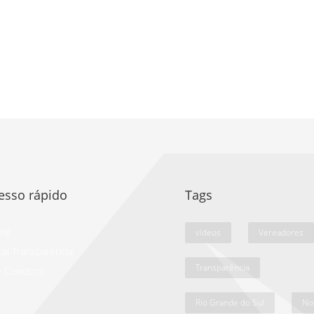
esso rápido
Tags
me
vídeos
Vereadores
tal Transparência
Transparência
e Conosco
Rio Grande do Sul
No