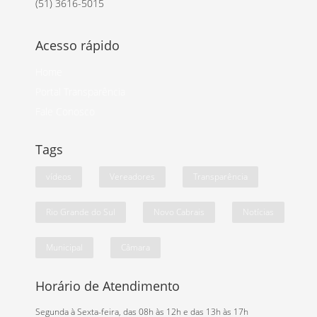
(51) 3616-5015
Acesso rápido
Home
Portal Transparência
Fale Conosco
Tags
vídeos
Vereadores
Transparência
Rio Grande do Sul
Novo Cabrais
Notícias
Municipal
Câmara
Horário de Atendimento
Segunda à Sexta-feira, das 08h às 12h e das 13h às 17h